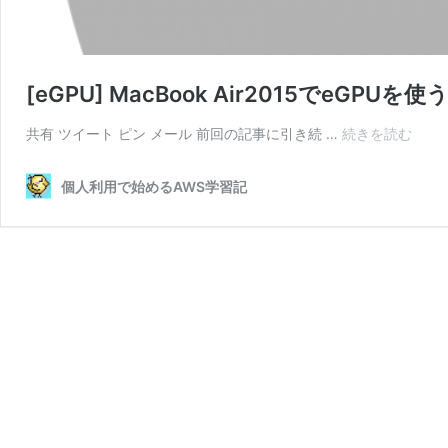
[eGPU] MacBook Air2015でeGPUを使う
[eGP
共有 ツイート ピン メール 前回の記事に引き続 …
続きを読む
MacB
Air20
個人利用で始めるAWS学習記
で
eGPU
を
使
う
(Boo
編)