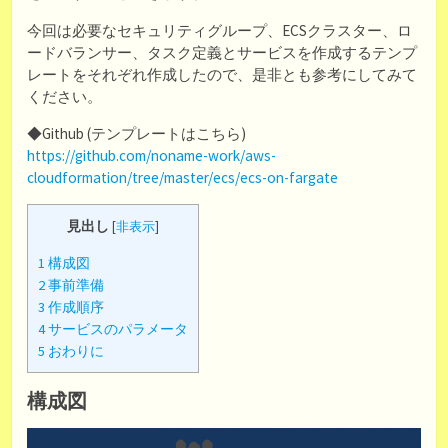
今回は必要なセキュリティグループ、ECSクラスター、ロ
ードバランサー、タスク定義とサービスを作成するテンプ
レートをそれぞれ作成したので、是非とも参考にしてみて
ください。
◆Github (テンプレートはこちら)
https://github.com/noname-work/aws-
cloudformation/tree/master/ecs/ecs-on-fargate
見出し
[
非表示
]
1
構成図
2
事前準備
3
作成順序
4
サービスのパラメータ
5
おわりに
構成図