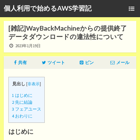
個人利用で始めるAWS学習記
[雑記]WayBackMachineからの提供終了
データダウンロードの違法性について
2023年1月19日
共有
ツイート
ピン
メール
見出し
[
非表示
]
1
はじめに
2
先に結論
3
フェアユース
4
おわりに
はじめに