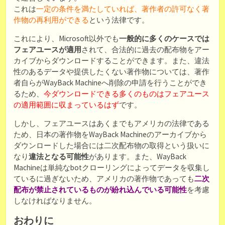
これは
一定の条件を満たしていれば、著作者の許可なく著
作物の再利用ができる
という法律です。
これにより、Microsoft以外でも
一般的に多くのケースでは
フェアユースが適用
されて、合法的に過去の配布物をアー
カイブからダウンロードすることができます。また、違法
性のあるデータや提供したくない著作物については、著作
者自らがWayBack Machineへ削除の申請を行うことができ
るため、
今ダウンロードできる多くのものはフェアユース
の適用範囲に収まっているはず
です。
しかし、フェアユースはあくまでもアメリカの法律である
ため、日本の著作物をWayBack Machineのアーカイブから
ダウンロードした場合には二次配布物の取得という扱いに
なり
違法となる可能性
があります。また、WayBack
Machineは単純なbotクローリングによってデータを収集し
ているに過ぎないため、アメリカの著作物であっても
二次
配布が禁止されているものが紛れ込んでいる可能性
を考慮
しなければなりません。
おわりに