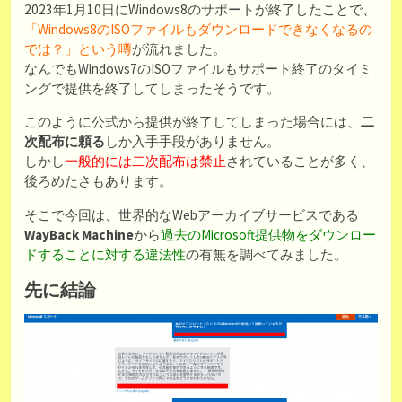
2023年1月10日にWindows8のサポートが終了したことで、
「Windows8のISOファイルもダウンロードできなくなるの
では？」という噂
が流れました。
なんでもWindows7のISOファイルもサポート終了のタイミ
ングで提供を終了してしまったそうです。
このように公式から提供が終了してしまった場合には、
二
次配布に頼る
しか入手手段がありません。
しかし
一般的には二次配布は禁止
されていることが多く、
後ろめたさもあります。
そこで今回は、世界的なWebアーカイブサービスである
WayBack Machine
から
過去のMicrosoft提供物をダウンロー
ドすることに対する違法性
の有無を調べてみました。
先に結論