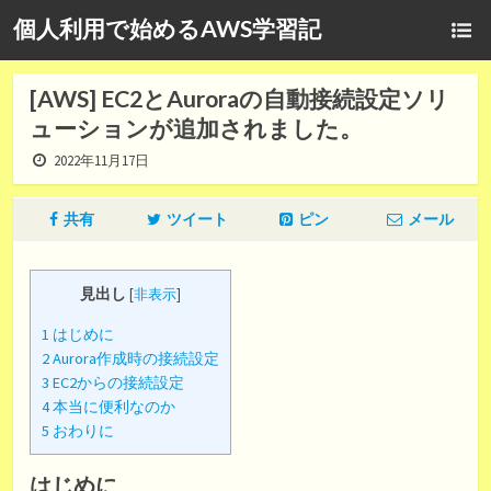
個人利用で始めるAWS学習記
[AWS] EC2とAuroraの自動接続設定ソリ
ューションが追加されました。
2022年11月17日
共有
ツイート
ピン
メール
見出し
[
非表示
]
1
はじめに
2
Aurora作成時の接続設定
3
EC2からの接続設定
4
本当に便利なのか
5
おわりに
はじめに