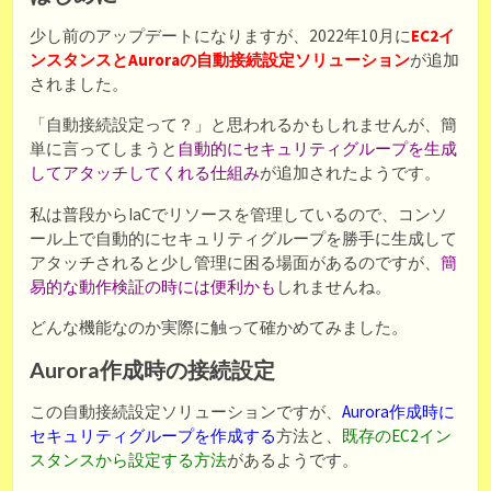
少し前のアップデートになりますが、2022年10月に
EC2イ
ンスタンスとAuroraの自動接続設定ソリューション
が追加
されました。
「自動接続設定って？」と思われるかもしれませんが、簡
単に言ってしまうと
自動的にセキュリティグループを生成
してアタッチしてくれる仕組み
が追加されたようです。
私は普段からIaCでリソースを管理しているので、コンソ
ール上で自動的にセキュリティグループを勝手に生成して
アタッチされると少し管理に困る場面があるのですが、
簡
易的な動作検証の時には便利かも
しれませんね。
どんな機能なのか実際に触って確かめてみました。
Aurora作成時の接続設定
この自動接続設定ソリューションですが、
Aurora作成時に
セキュリティグループを作成する
方法と、
既存のEC2イン
スタンスから設定する方法
があるようです。