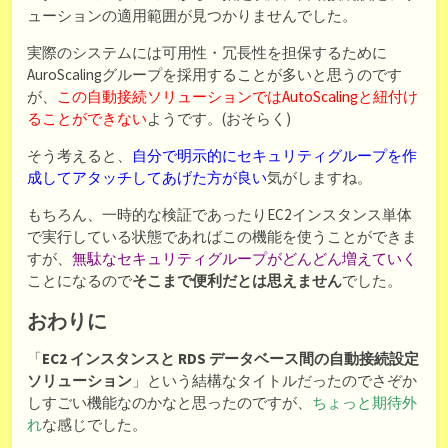
ューションの適用範囲が見つかりませんでした。
実際のシステムには可用性・冗長性を担保するために
AuroScalingグループを採用することが多いと思うのです
が、
この自動接続ソリューションではAutoScalingと紐付け
ることができない
ようです。(おそらく)
そう考えると、
自分で明示的にセキュリティグループを作
成してアタッチしてあげた方が良い
気がしますね。
もちろん、一時的な検証であったりEC2インスタンス単体
で実行している状態であればこの機能を使うことができま
すが、
無駄なセキュリティグループがどんどん増えていく
ことになるので
そこまで便利だとは思えません
でした。
おわりに
「
EC2 インスタンスと RDS データベース間の自動接続設定
ソリューション
」という結構なタイトルだったのでさぞか
しすごい機能なのかなと思ったのですが、
ちょっと期待外
れ
な感じでした。