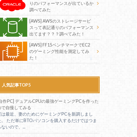
りのパフォーマンスが出ているか
調べてみた
[AWS] AWSのストレージサービ
スって表記通りのパフォーマンス
出てます？？？調べてみた！
[AWS] FF15ベンチマークでEC2
のゲーミング性能を測定してみ
た！
人気記事TOP5
[自作PC] デュアルCPUの最強ゲーミングPCを作った
ので自慢してみる
実は最近、妻のためにゲーミングPCを新調しまし
た。 ただ単にBTOパソコンを購入するだけではつま
らないので、...