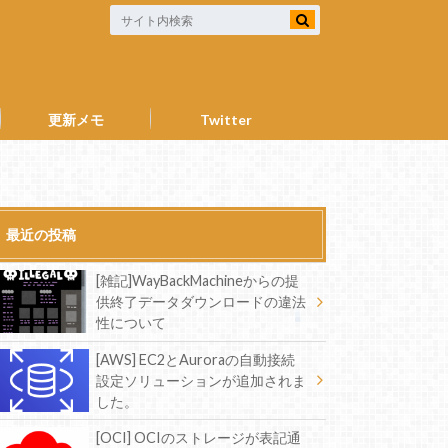
更新メモ
Twitter
最近の投稿
[雑記]WayBackMachineからの提
供終了データダウンロードの違法
性について
[AWS] EC2とAuroraの自動接続
設定ソリューションが追加されま
した。
[OCI] OCIのストレージが表記通