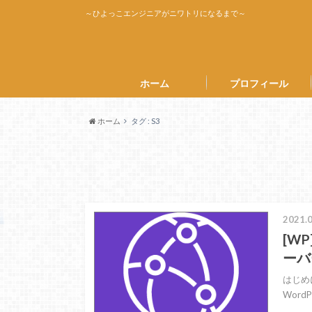
～ひよっこエンジニアがニワトリになるまで～
ホーム
プロフィール
ホーム
タグ : S3
2021.0
[W
ーバ
はじめ
Word