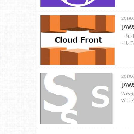
2018.0
[A
前々回
にして
2018.0
[A
Web
Wor