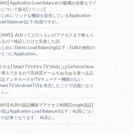
AWS] Application Load Balancerの暖機が必要なライ
ンについて探る[リベンジ]
はじめに リッチな機能を提供しているApplication
oad Balancer(以下:ALB)ですが...
【AWS】ALBってどのくらいのアクセスまで耐えら
れるの？検証したけど失敗した話
じめに Elastic Load Balancing(以下：ELB)の種類の
とつにApplication...
小ネタ] SmartTVやFire TV StickにはGeforce Now
を導入できるので高画質ゲームをぬるぬる遊べる話
最近ドンキホーテがTVチューナー機能のない
SmartTV (AndroidTV)を発売したことで話題になり
し...
[AWS] ALBの認証機能でアクセス制限[Google認証]
回はApplication Load Balancer(以下：ALB)につい
ての記事となります。 ALBと...