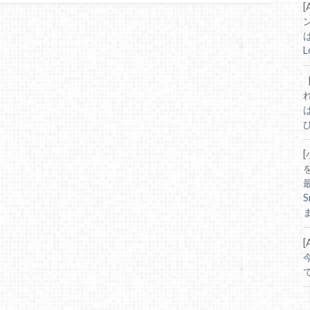
[
L
は
ひ
[
ま
今