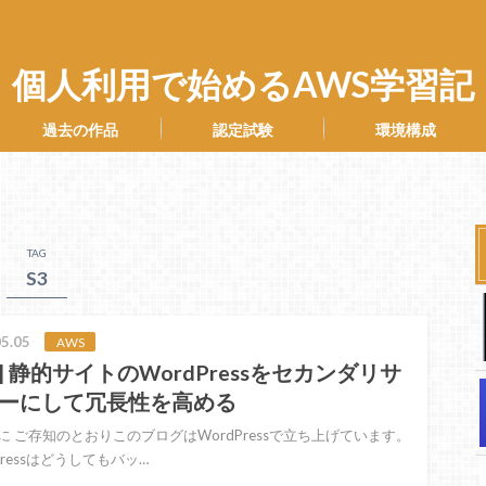
個人利用で始めるAWS学習記
過去の作品
認定試験
環境構成
TAG
S3
5.05
AWS
P] 静的サイトのWordPressをセカンダリサ
ーにして冗長性を高める
に ご存知のとおりこのブログはWordPressで立ち上げています。
Pressはどうしてもバッ…