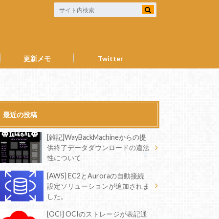
更新メモ
Twitter
最近の投稿
[雑記]WayBackMachineからの提
供終了データダウンロードの違法
性について
[AWS] EC2とAuroraの自動接続
設定ソリューションが追加されま
した。
[OCI] OCIのストレージが表記通