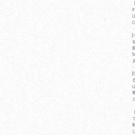
は
ひ
[
ま
と