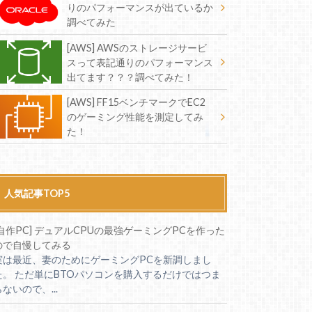
りのパフォーマンスが出ているか
調べてみた
[AWS] AWSのストレージサービ
スって表記通りのパフォーマンス
出てます？？？調べてみた！
[AWS] FF15ベンチマークでEC2
のゲーミング性能を測定してみ
た！
人気記事TOP5
[自作PC] デュアルCPUの最強ゲーミングPCを作った
ので自慢してみる
実は最近、妻のためにゲーミングPCを新調しまし
た。 ただ単にBTOパソコンを購入するだけではつま
らないので、...