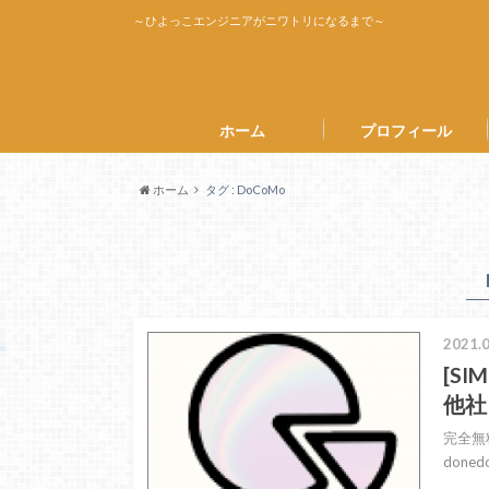
～ひよっこエンジニアがニワトリになるまで～
ホーム
プロフィール
ホーム
タグ : DoCoMo
2021.0
[S
他社
完全無
done