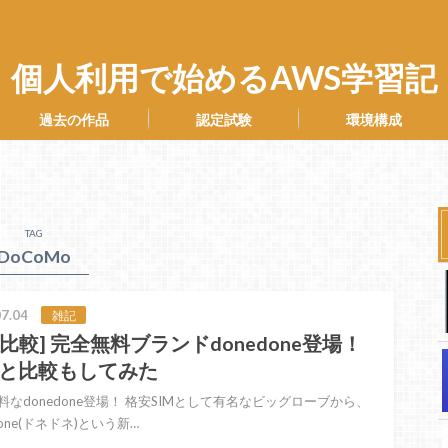
個人利用で始めるAWS学習記
過去の作品
認定試験
環境構成
TAG
DoCoMo
7.04
雑記
IM比較] 完全無料ブランドdonedone登場！
と比較もしてみた
料なdonedone登場！ 格安SIMとして有名なビッグローブから、
done(ドネドネ)という新…