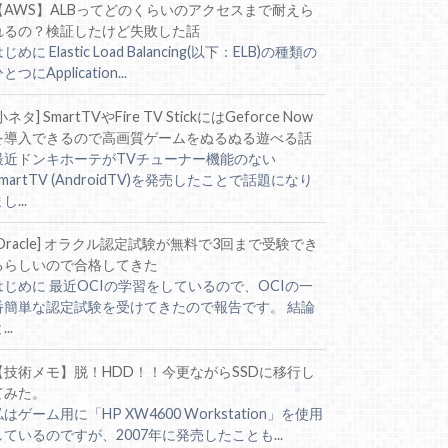
【AWS】ALBってどのくらいのアクセスまで耐えら
れるの？検証したけど失敗した話
じめに Elastic Load Balancing(以下：ELB)の種類の
とつにApplication...
小ネタ] SmartTVやFire TV StickにはGeforce Now
を導入できるので高画質ゲームをぬるぬる遊べる話
最近ドンキホーテがTVチューナー機能のない
SmartTV (AndroidTV)を発売したことで話題になり
し...
[Oracle] オラクル認定試験が無料で3回まで受験でき
るらしいので合格してきた
はじめに 最近OCIの学習をしているので、OCIの一
番簡単な認定試験を受けてきたので報告です。 結論
...
【技術メモ】脱！HDD！！今更ながらSSDに移行し
てみた。
私はゲーム用に「HP XW4600 Workstation」を使用
しているのですが、2007年に発売したことも...