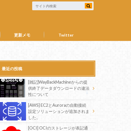
更新メモ
Twitter
最近の投稿
[雑記]WayBackMachineからの提
供終了データダウンロードの違法
性について
[AWS] EC2とAuroraの自動接続
設定ソリューションが追加されま
した。
[OCI] OCIのストレージが表記通