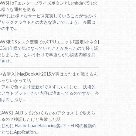
AWS] IoTエンタープライズボタンとLambdaでSlack
へ様々な通知を送る
AWSには様々なサービス充実していることが他のパ
ブリッククラウドとの大きな違いでしょう。 今回は
の中で...
[AWS]ECSタスク定義でのCPUユニット0設定[小ネタ]
ECSの仕様で気になっていたことがあったので軽く調
査しました。 というわけで早速ながら調査内容を共
させ...
[中古購入] MacBookAir2015が実はまだまだ戦えるん
じゃないかって話
リアルで色々あり更新ができずにいました。 技術的
にアウトプットしたい内容は溜まってるのですが、今
回は久しぶり...
【AWS】ALBってどのくらいのアクセスまで耐えら
れるの？検証したけど失敗した話
じめに Elastic Load Balancing(以下：ELB)の種類の
とつにApplication...