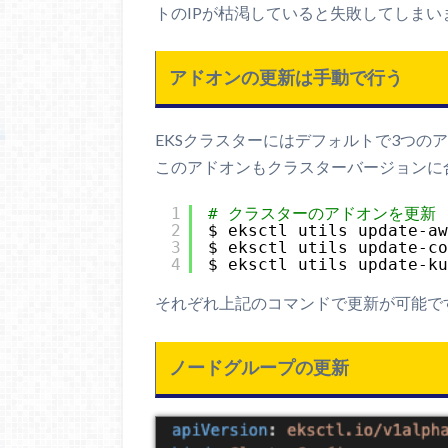
トのIPが枯渇していると失敗してしまい
アドオンの更新は手動で行う
EKSクラスターにはデフォルトで3つの
このアドオンもクラスターバージョンに
1
# クラスターのアドオンを更新
2
$ eksctl utils update-a
3
$ eksctl utils update-c
4
$ eksctl utils update-k
それぞれ上記のコマンドで更新が可能で
ノードグループの更新