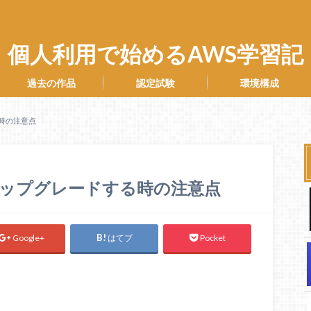
個人利用で始めるAWS学習記
過去の作品
認定試験
環境構成
る時の注意点
ーをアップグレードする時の注意点
Google+
はてブ
Pocket