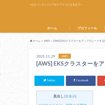
～ひよっこエンジニアがニワトリになるまで～
ホーム
プロフィール
ホーム
AWS
[AWS] EKSクラスターをアップグレードす
2021.11.29
AWS
[AWS] EKSクラスタ
Twitter
Facebook
見出し
[
非表示
]