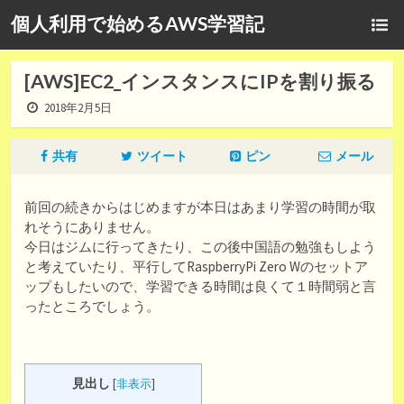
個人利用で始めるAWS学習記
[AWS]EC2_インスタンスにIPを割り振る
2018年2月5日
共有
ツイート
ピン
メール
前回の続きからはじめますが本日はあまり学習の時間が取
れそうにありません。
今日はジムに行ってきたり、この後中国語の勉強もしよう
と考えていたり、平行してRaspberryPi Zero Wのセットア
ップもしたいので、学習できる時間は良くて１時間弱と言
ったところでしょう。
見出し
[
非表示
]