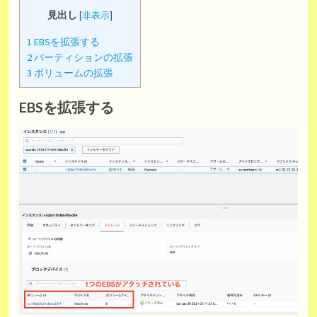
見出し
[
非表示
]
1
EBSを拡張する
2
パーティションの拡張
3
ボリュームの拡張
EBSを拡張する