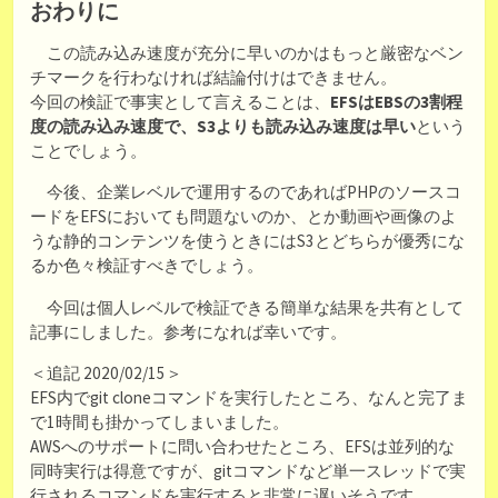
おわりに
この読み込み速度が充分に早いのかはもっと厳密なベン
チマークを行わなければ結論付けはできません。
今回の検証で事実として言えることは、
EFSはEBSの3割程
度の読み込み速度で、S3よりも読み込み速度は早い
という
ことでしょう。
今後、企業レベルで運用するのであればPHPのソースコ
ードをEFSにおいても問題ないのか、とか動画や画像のよ
うな静的コンテンツを使うときにはS3とどちらが優秀にな
るか色々検証すべきでしょう。
今回は個人レベルで検証できる簡単な結果を共有として
記事にしました。参考になれば幸いです。
＜追記 2020/02/15＞
EFS内でgit cloneコマンドを実行したところ、なんと完了ま
で1時間も掛かってしまいました。
AWSへのサポートに問い合わせたところ、EFSは並列的な
同時実行は得意ですが、gitコマンドなど単一スレッドで実
行されるコマンドを実行すると非常に遅いそうです。