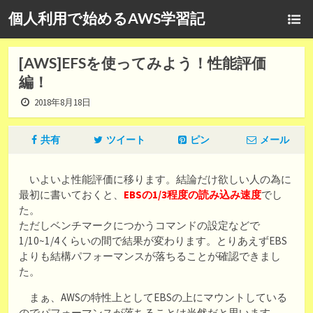
個人利用で始めるAWS学習記
[AWS]EFSを使ってみよう！性能評価
編！
2018年8月18日
共有
ツイート
ピン
メール
いよいよ性能評価に移ります。結論だけ欲しい人の為に
最初に書いておくと、
EBSの1/3程度の読み込み速度
でし
た。
ただしベンチマークにつかうコマンドの設定などで
1/10~1/4くらいの間で結果が変わります。とりあえずEBS
よりも結構パフォーマンスが落ちることが確認できまし
た。
まぁ、AWSの特性上としてEBSの上にマウントしている
のでパフォーマンスが落ちることは当然だと思います