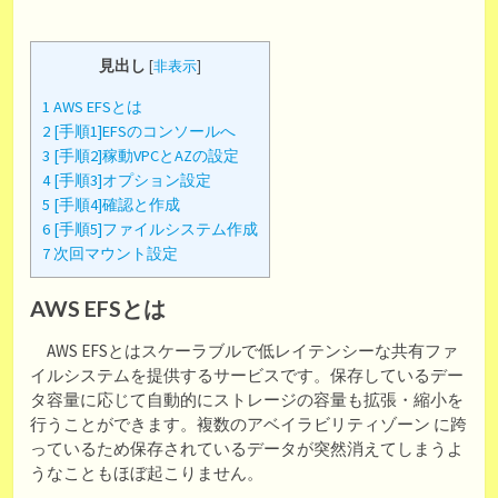
見出し
[
非表示
]
1
AWS EFSとは
2
[手順1]EFSのコンソールへ
3
[手順2]稼動VPCとAZの設定
4
[手順3]オプション設定
5
[手順4]確認と作成
6
[手順5]ファイルシステム作成
7
次回マウント設定
AWS EFSとは
AWS EFSとはスケーラブルで低レイテンシーな共有ファ
イルシステムを提供するサービスです。保存しているデー
タ容量に応じて自動的にストレージの容量も拡張・縮小を
行うことができます。複数のアベイラビリティゾーン に跨
っているため保存されているデータが突然消えてしまうよ
うなこともほぼ起こりません。