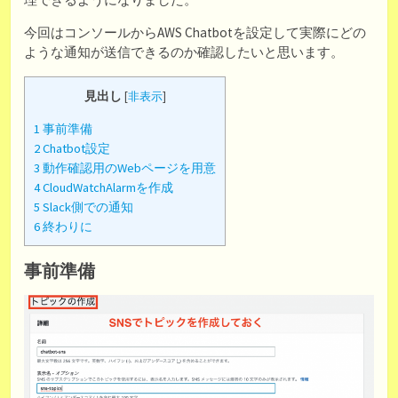
今回はコンソールからAWS Chatbotを設定して実際にどの
ような通知が送信できるのか確認したいと思います。
見出し
[
非表示
]
1
事前準備
2
Chatbot設定
3
動作確認用のWebページを用意
4
CloudWatchAlarmを作成
5
Slack側での通知
6
終わりに
事前準備