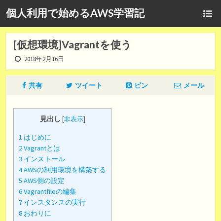
個人利用で始めるAWS学習記
[仮想環境]Vagrantを使う
2018年2月16日
共有
ツイート
ピン
メール
見出し
[
非表示
]
1
はじめに
2
Vagrantとは
3
インストール
4
AWSの利用環境を構築する
5
AWS側の設定
6
Vagrantfileの編集
7
インスタンスの実行
8
おわりに