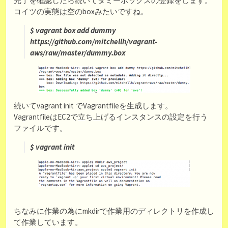
完了を確認したら続いてダミーボックスの登録をします。
コイツの実態は空のboxみたいですね。
$ vagrant box add dummy
https://github.com/mitchellh/vagrant-
aws/raw/master/dummy.box
続いてvagrant init でVagrantfileを生成します。
VagrantfileはEC2で立ち上げるインスタンスの設定を行う
ファイルです。
$ vagrant init
ちなみに作業の為にmkdirで作業用のディレクトリを作成し
て作業しています。