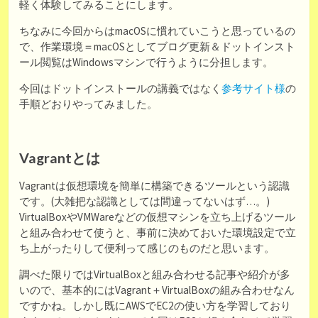
軽く体験してみることにします。
ちなみに今回からはmacOSに慣れていこうと思っているの
で、作業環境＝macOSとしてブログ更新＆ドットインスト
ール閲覧はWindowsマシンで行うように分担します。
今回はドットインストールの講義ではなく
参考サイト様
の
手順どおりやってみました。
Vagrantとは
Vagrantは仮想環境を簡単に構築できるツールという認識
です。(大雑把な認識としては間違ってないはず…。)
VirtualBoxやVMWareなどの仮想マシンを立ち上げるツール
と組み合わせて使うと、事前に決めておいた環境設定で立
ち上がったりして便利って感じのものだと思います。
調べた限りではVirtualBoxと組み合わせる記事や紹介が多
いので、基本的にはVagrant＋VirtualBoxの組み合わせなん
ですかね。しかし既にAWSでEC2の使い方を学習しており