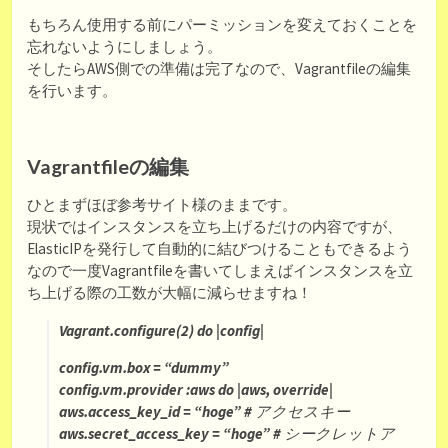
もちろん使用する前にパーミッションを変えておくことを
忘れないようにしましょう。
そしたらAWS側での準備は完了なので、Vagrantfileの編集
を行います。
Vagrantfileの編集
ひとまずほぼ参考サイト様のままです。
現状ではインスタンスを立ち上げるだけの内容ですが、
ElasticIPを発行して自動的に結びつけることもできるよう
なので一度Vagrantfileを書いてしまえばインスタンスを立
ち上げる際の工数が大幅に減らせますね！
Vagrant.configure(2) do |config|
config.vm.box = “dummy”
config.vm.provider :aws do |aws, override|
aws.access_key_id = “hoge” # アクセスキー
aws.secret_access_key = “hoge” # シークレットア