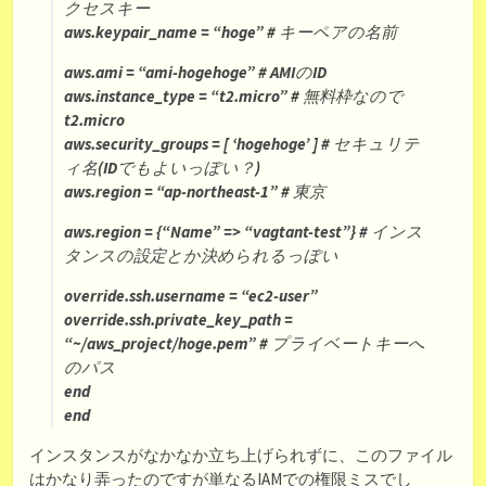
クセスキー
aws.keypair_name = “hoge” # キーペアの名前
aws.ami = “ami-hogehoge” # AMIのID
aws.instance_type = “t2.micro” # 無料枠なので
t2.micro
aws.security_groups = [ ‘hogehoge’ ] # セキュリテ
ィ名(IDでもよいっぽい？)
aws.region = “ap-northeast-1” # 東京
aws.region = {“Name” => “vagtant-test”} # インス
タンスの設定とか決められるっぽい
override.ssh.username = “ec2-user”
override.ssh.private_key_path =
“~/aws_project/hoge.pem” # プライベートキーへ
のパス
end
end
インスタンスがなかなか立ち上げられずに、このファイル
はかなり弄ったのですが単なるIAMでの権限ミスでし